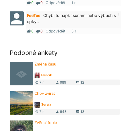
0
0
Odpovědět
1 r
thumb_up
thumb_down
more_vert
FeeTee
Chybí tu např. tsunami nebo výbuch s
opky..
0
0
Odpovědět
5 r
thumb_up
thumb_down
Podobné ankety
Změna času
Hancik
7 r
989
12
update
person
comment
Chov zvířat
Soraja
7 r
943
13
update
person
comment
Zvířecí fobie