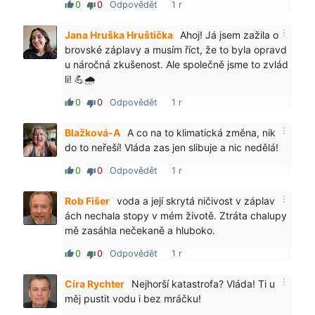
0
0
Odpovědět
1 r
thumb_up
thumb_down
more_vert
Jana Hruška Hruštička
Ahoj! Já jsem zažila o
brovské záplavy a musím říct, že to byla opravd
u náročná zkušenost. Ale společně jsme to zvlád
li! 💪🌧️
0
0
Odpovědět
1 r
thumb_up
thumb_down
more_vert
Blažková-A
A co na to klimatická změna, nik
do to neřeší! Vláda zas jen slibuje a nic nedělá!
0
0
Odpovědět
1 r
thumb_up
thumb_down
more_vert
Rob Fišer
voda a její skrytá ničivost v záplav
ách nechala stopy v mém životě. Ztráta chalupy
mě zasáhla nečekaně a hluboko.
0
0
Odpovědět
1 r
thumb_up
thumb_down
more_vert
Círa Rychter
Nejhorší katastrofa? Vláda! Ti u
měj pustit vodu i bez mráčku!