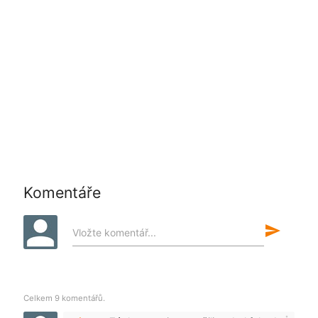
Komentáře
send
Vložte komentář...
Celkem 9 komentářů.