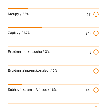
radio_button_unchecked
Kroupy /
22%
211
radio_button_unchecked
Záplavy /
37%
344
radio_button_unchecked
Extrémní horko/sucho /
0%
3
radio_button_unchecked
Extrémní zima/mráz/náledí /
0%
0
radio_button_unchecked
Sněhová kalamita/vánice /
16%
148