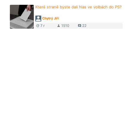
Které straně byste dali hlas ve volbách do PS?
Chytrý Jiří
7 r
1510
22
update
person
comment