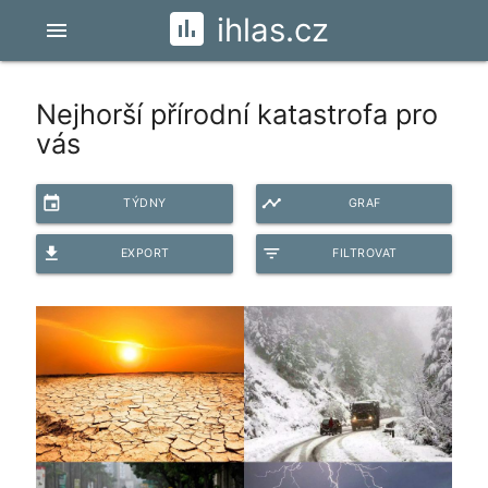
ihlas.cz
menu
Nejhorší přírodní katastrofa pro
vás
event
timeline
TÝDNY
GRAF
file_download
filter_list
EXPORT
FILTROVAT