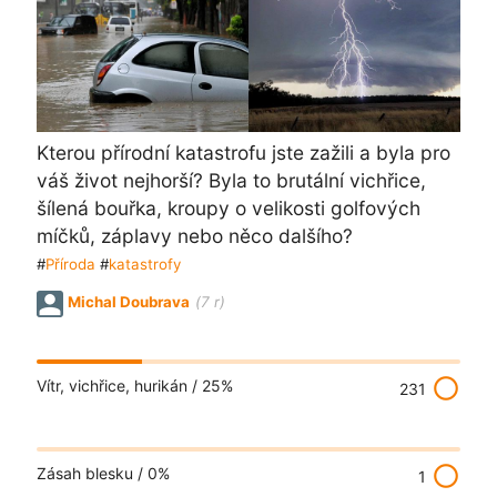
Kterou přírodní katastrofu jste zažili a byla pro
váš život nejhorší? Byla to brutální vichřice,
šílená bouřka, kroupy o velikosti golfových
míčků, záplavy nebo něco dalšího?
#
Příroda
#
katastrofy
Michal Doubrava
(7 r)
radio_button_unchecked
Vítr, vichřice, hurikán /
25%
231
radio_button_unchecked
Zásah blesku /
0%
1