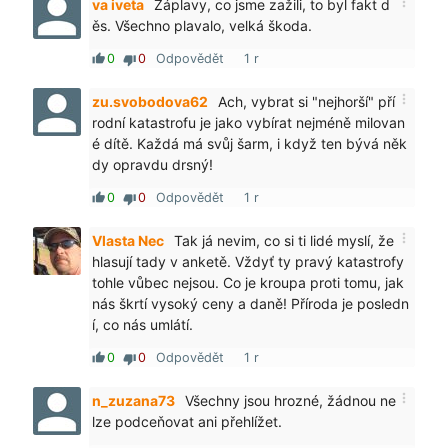
more_vert
va iveta
Záplavy, co jsme zažili, to byl fakt d
ěs. Všechno plavalo, velká škoda.
0
0
Odpovědět
1 r
thumb_up
thumb_down
more_vert
zu.svobodova62
Ach, vybrat si "nejhorší" pří
rodní katastrofu je jako vybírat nejméně milovan
é dítě. Každá má svůj šarm, i když ten bývá něk
dy opravdu drsný!
0
0
Odpovědět
1 r
thumb_up
thumb_down
more_vert
Vlasta Nec
Tak já nevim, co si ti lidé myslí, že
hlasují tady v anketě. Vždyť ty pravý katastrofy
tohle vůbec nejsou. Co je kroupa proti tomu, jak
nás škrtí vysoký ceny a daně! Příroda je posledn
í, co nás umlátí.
0
0
Odpovědět
1 r
thumb_up
thumb_down
more_vert
n_zuzana73
Všechny jsou hrozné, žádnou ne
lze podceňovat ani přehlížet.