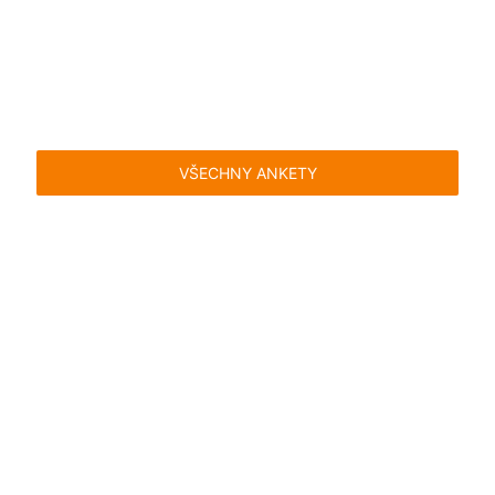
VŠECHNY ANKETY
Časté dotazy
Pravidla
Facebook
Instagram
Blog
Media
Kontakt
Kontaktní formulář
Pravidla hlasování
Všeobecné podmínky
Zásady