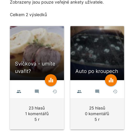
Zobrazeny jsou pouze veřejné ankety uživatele.
Celkem 2 výsledků
Svíčková - umíte
uvařit?
Auto po kroupech
equalizer
equalizer
people
mode_comment
history
people
mode_comment
history
23 hlasů
25 hlasů
1 komentářů
0 komentářů
5 r
5 r