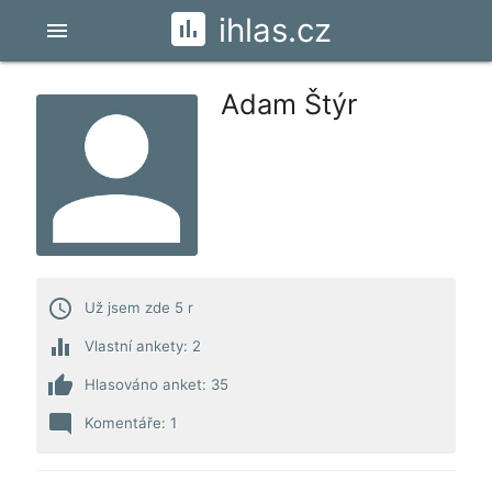
ihlas.cz
menu
Adam Štýr
access_time
Už jsem zde 5 r
equalizer
Vlastní ankety: 2
thumb_up
Hlasováno anket: 35
mode_comment
Komentáře: 1