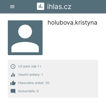
ihlas.cz
menu
holubova.kristyna
access_time
Už jsem zde 1 r
equalizer
Vlastní ankety: 1
thumb_up
Hlasováno anket: 20
mode_comment
Komentáře: 0