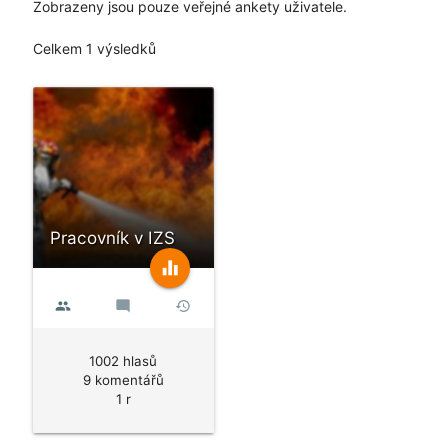
Zobrazeny jsou pouze veřejné ankety uživatele.
Celkem 1 výsledků
Pracovník v IZS
equalizer
people
mode_comment
history
1002 hlasů
9 komentářů
1 r