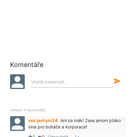
Komentáře
send
Vložte komentář...
Celkem 11 komentářů.
more_vert
ves.jachym24
Ani za mák! Zase jenom ptáko
vina pro boháče a korporace!
0
0
Odpovědět
1 r
thumb_up