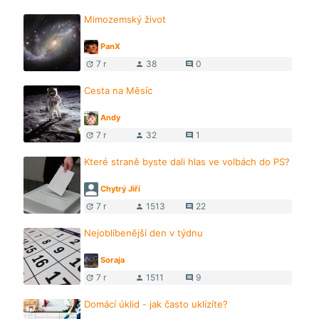
Mimozemský život
PanX
7 r
38
0
update
person
comment
Cesta na Měsíc
Andy
7 r
32
1
update
person
comment
Které straně byste dali hlas ve volbách do PS?
Chytrý Jiří
7 r
1513
22
update
person
comment
Nejoblíbenější den v týdnu
Soraja
7 r
1511
9
update
person
comment
Domácí úklid - jak často uklízíte?