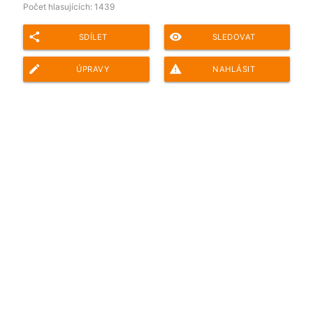
Počet hlasujících:
1439
share
remove_red_eye
SDÍLET
SLEDOVAT
edit
report_problem
ÚPRAVY
NAHLÁSIT
Adresa ankety pro sdílení: