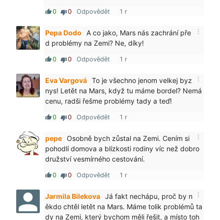
0
0
Odpovědět
1 r
thumb_up
thumb_down
more_vert
Pepa Dodo
A co jako, Mars nás zachrání pře
d problémy na Zemi? Ne, díky!
0
0
Odpovědět
1 r
thumb_up
thumb_down
more_vert
Eva Vargová
To je všechno jenom velkej byz
nys! Letět na Mars, když tu máme bordel? Nemá
cenu, radši řešme problémy tady a teď!
0
0
Odpovědět
1 r
thumb_up
thumb_down
more_vert
pepe
Osobně bych zůstal na Zemi. Cením si
pohodlí domova a blízkosti rodiny víc než dobro
družství vesmírného cestování.
0
0
Odpovědět
1 r
thumb_up
thumb_down
more_vert
Jarmila Bilekova
Já fakt nechápu, proč by n
ěkdo chtěl letět na Mars. Máme tolik problémů ta
dy na Zemi, který bychom měli řešit, a místo toh