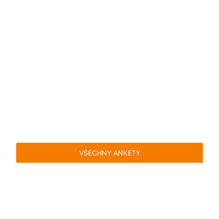
VŠECHNY ANKETY
Časté dotazy
Pravidla
Facebook
Instagram