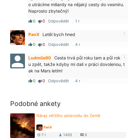
o utrácíme miliardy na nějaký cesty do vesmíru.
Naprosto zbytečný!
0
0
Odpovědět
1 r
thumb_up
thumb_down
more_vert
PanX
Letěl bych hned
0
0
Odpovědět
4 r
thumb_up
thumb_down
more_vert
Ludmila90
Cesta trvá půl roku tam a půl rok
u zpět, takže kdyby mi dali v práci dovolenou, t
ak na Mars letím!
0
0
Odpovědět
4 r
thumb_up
thumb_down
Podobné ankety
Náraz většího asteroidu do Země
PanX
7 r
1493
6
update
person
comment