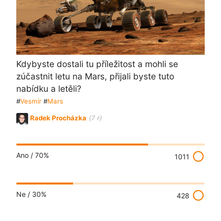
Kdybyste dostali tu příležitost a mohli se
zúčastnit letu na Mars, přijali byste tuto
nabídku a letěli?
#
Vesmír
#
Mars
Radek Procházka
(7 r)
radio_button_unchecked
Ano /
70%
1011
radio_button_unchecked
Ne /
30%
428