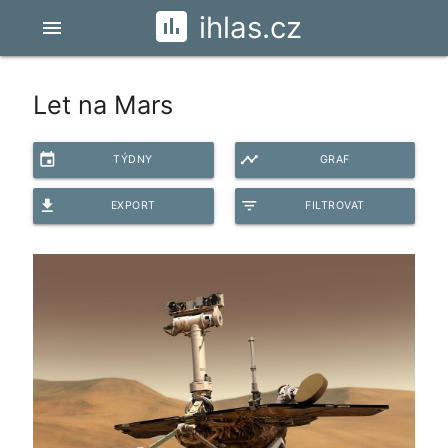
ihlas.cz
menu
Let na Mars
event
timeline
TÝDNY
GRAF
file_download
filter_list
EXPORT
FILTROVAT