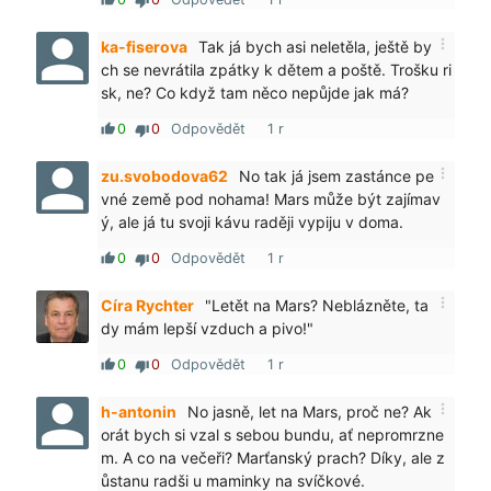
thumb_down
more_vert
ka-fiserova
Tak já bych asi neletěla, ještě by
ch se nevrátila zpátky k dětem a poště. Trošku ri
sk, ne? Co když tam něco nepůjde jak má?
0
0
Odpovědět
1 r
thumb_up
thumb_down
more_vert
zu.svobodova62
No tak já jsem zastánce pe
vné země pod nohama! Mars může být zajímav
ý, ale já tu svoji kávu raději vypiju v doma.
0
0
Odpovědět
1 r
thumb_up
thumb_down
more_vert
Círa Rychter
"Letět na Mars? Neblázněte, ta
dy mám lepší vzduch a pivo!"
0
0
Odpovědět
1 r
thumb_up
thumb_down
more_vert
h-antonin
No jasně, let na Mars, proč ne? Ak
orát bych si vzal s sebou bundu, ať nepromrzne
m. A co na večeři? Marťanský prach? Díky, ale z
ůstanu radši u maminky na svíčkové.