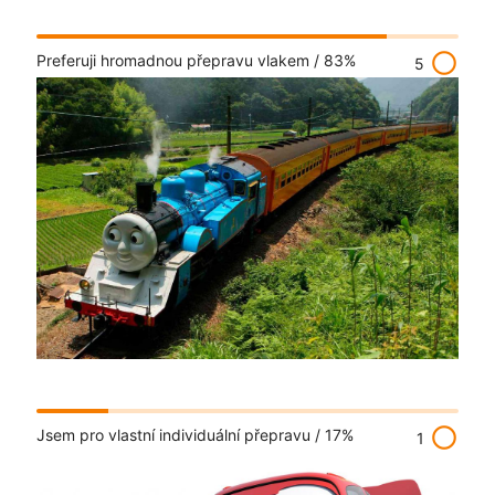
radio_button_unchecked
Preferuji hromadnou přepravu vlakem /
83%
5
radio_button_unchecked
Jsem pro vlastní individuální přepravu /
17%
1