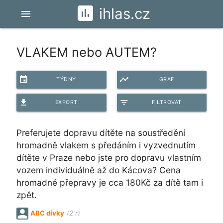
ihlas.cz
menu
VLAKEM nebo AUTEM?
event
timeline
TÝDNY
GRAF
file_download
filter_list
EXPORT
FILTROVAT
Preferujete dopravu dítěte na soustředění
hromadně vlakem s předáním i vyzvednutím
dítěte v Praze nebo jste pro dopravu vlastním
vozem individuálně až do Kácova? Cena
hromadné přepravy je cca 180Kč za dítě tam i
zpět.
ABC dívky
(2 r)