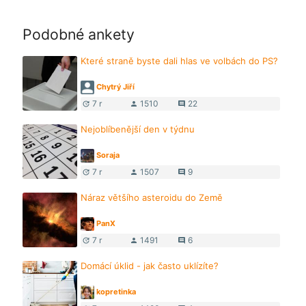
Podobné ankety
Které straně byste dali hlas ve volbách do PS?
Chytrý Jiří
7 r
1510
22
update
person
comment
Nejoblíbenější den v týdnu
Soraja
7 r
1507
9
update
person
comment
Náraz většího asteroidu do Země
PanX
7 r
1491
6
update
person
comment
Domácí úklid - jak často uklízíte?
kopretinka