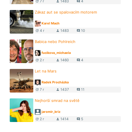
7 r
1483
4
update
person
comment
Zákaz aut se spalovacím motorem
Karel Mach
4 r
1483
10
update
person
comment
Babica nebo Pohlreich
fucikova_michaela
2 r
1460
4
update
person
comment
Let na Mars
Radek Procházka
7 r
1437
11
update
person
comment
Nejhorší smrad na světě
jaromir_kriz
2 r
1414
5
update
person
comment