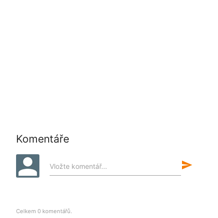
Komentáře
send
Vložte komentář...
Celkem 0 komentářů.