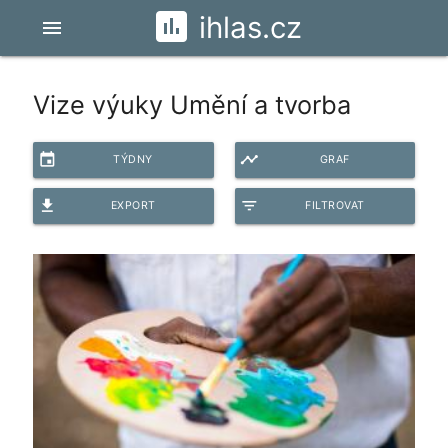
ihlas.cz
menu
Vize výuky Umění a tvorba
event
timeline
TÝDNY
GRAF
file_download
filter_list
EXPORT
FILTROVAT