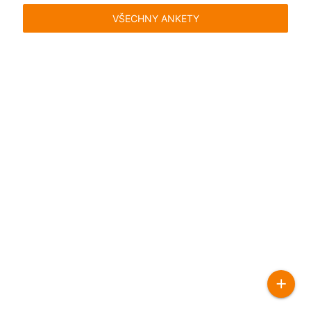
VŠECHNY ANKETY
Časté dotazy
Pravidla
Facebook
Instagram
Blog
Media
Kontakt
Kontaktní formulář
Pravidla hlasování
Všeobecné podmínky
Zásady
uživatelského obsahu
Pravidla oznámení
Ochrana
soukromí
add
2026 © ihlas.cz