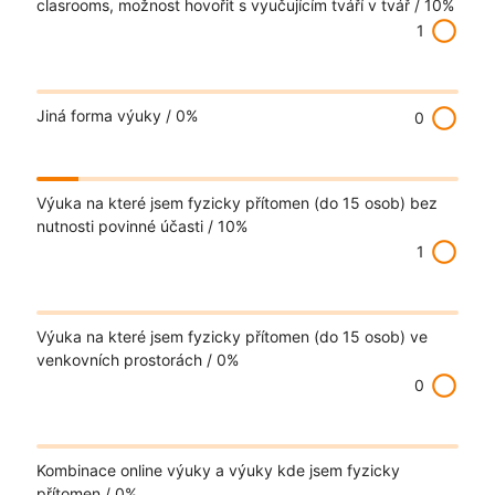
clasrooms, možnost hovořit s vyučujícím tváří v tvář /
10%
radio_button_unchecked
1
radio_button_unchecked
Jiná forma výuky /
0%
0
Výuka na které jsem fyzicky přítomen (do 15 osob) bez
nutnosti povinné účasti /
10%
radio_button_unchecked
1
Výuka na které jsem fyzicky přítomen (do 15 osob) ve
venkovních prostorách /
0%
radio_button_unchecked
0
Kombinace online výuky a výuky kde jsem fyzicky
přítomen /
0%