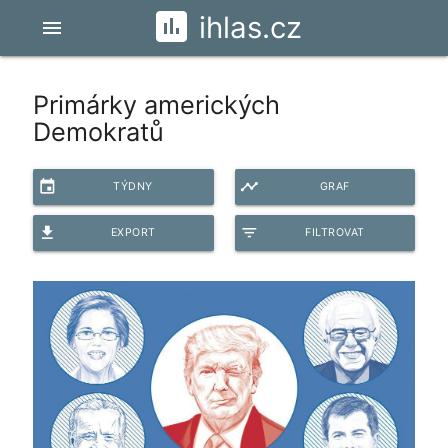
ihlas.cz
menu
Primárky amerických
Demokratů
event
timeline
TÝDNY
GRAF
file_download
filter_list
EXPORT
FILTROVAT