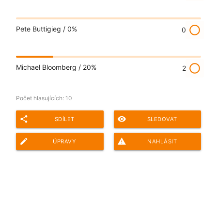
radio_button_unchecked
Pete Buttigieg /
0%
0
radio_button_unchecked
Michael Bloomberg /
20%
2
Počet hlasujících:
10
share
remove_red_eye
SDÍLET
SLEDOVAT
edit
report_problem
ÚPRAVY
NAHLÁSIT
Adresa ankety pro sdílení: