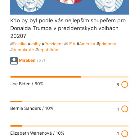
Kdo by byl podle vás nejlepším soupeřem pro
Donalda Trumpa v prezidentských volbách
2020?
#
Politika
#
volby
#
Prezident
#
USA
#
Amerika
#
primárky
#
demokraté
#
republikáni
Miraben
(6 r)
radio_button_unchecked
Joe Biden /
60%
6
radio_button_unchecked
Bernie Sanders /
10%
1
radio_button_unchecked
Elizabeth Warrenová /
10%
1