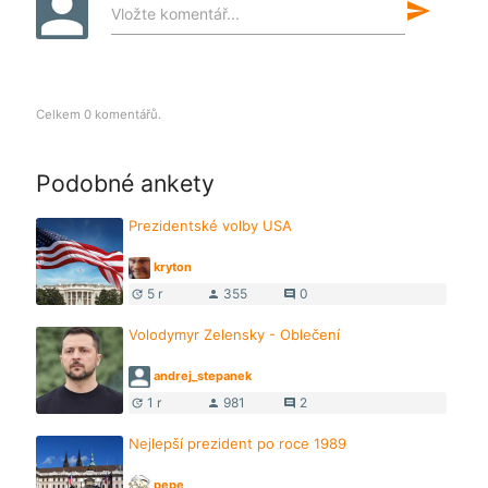
send
Vložte komentář...
Celkem 0 komentářů.
Podobné ankety
Prezidentské volby USA
kryton
5 r
355
0
update
person
comment
Volodymyr Zelensky - Oblečení
andrej_stepanek
1 r
981
2
update
person
comment
Nejlepší prezident po roce 1989
pepe