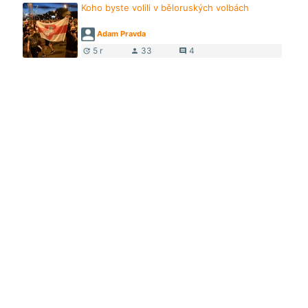
Koho byste volili v běloruských volbách
Adam Pravda
5 r
33
4
update
person
comment