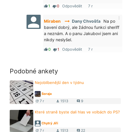
1
0
Odpovědět
7 r
thumb_up
thumb_down
more_vert
arrow_right_alt
Miraben
Dany Chvošťa
Na po
bavení dobrý, ale žádnou funkci sheriff
a neznám. A o panu Jakubovi jsem ani
nikdy neslyšel.
0
1
Odpovědět
7 r
thumb_up
thumb_down
Podobné ankety
Nejoblíbenější den v týdnu
Soraja
7 r
1513
9
update
person
comment
Které straně byste dali hlas ve volbách do PS?
Chytrý Jiří
7 r
1513
22
update
person
comment