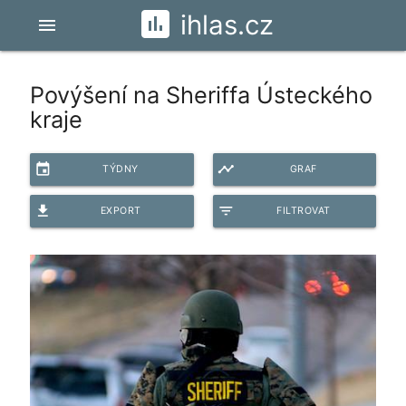
ihlas.cz
menu
Povýšení na Sheriffa Ústeckého
kraje
event
timeline
TÝDNY
GRAF
file_download
filter_list
EXPORT
FILTROVAT