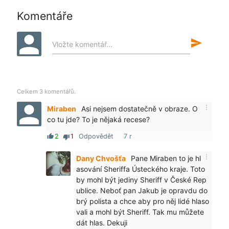
Komentáře
send
Vložte komentář...
Celkem 3 komentářů.
more_vert
Miraben
Asi nejsem dostatečně v obraze. O
co tu jde? To je nějaká recese?
2
1
Odpovědět
7 r
thumb_up
thumb_down
more_vert
Dany Chvošťa
Pane Miraben to je hl
asování Sheriffa Ústeckého kraje. Toto
by mohl být jediny Sheriff v České Rep
ublice. Neboť pan Jakub je opravdu do
brý polista a chce aby pro něj lidé hlaso
vali a mohl být Sheriff. Tak mu můžete
dát hlas. Dekuji