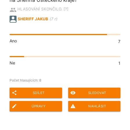
people
HLASOVÁNÍ SKONČILO.
[?]
SHERIFF JAKUB
(7 r)
Ano
7
Ne
1
Počet hlasujících:
8
share
remove_red_eye
SDÍLET
SLEDOVAT
edit
report_problem
ÚPRAVY
NAHLÁSIT