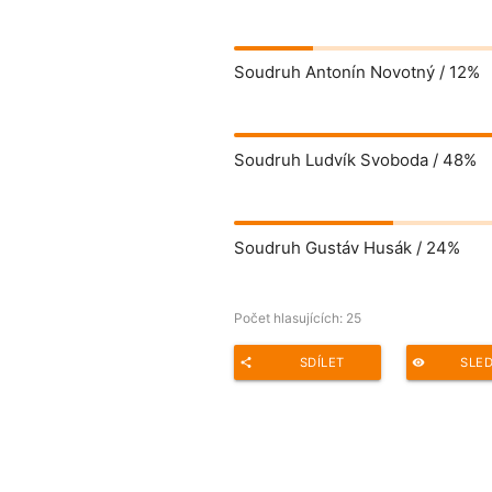
Soudruh Antonín Novotný /
12%
Soudruh Ludvík Svoboda /
48%
Soudruh Gustáv Husák /
24%
Počet hlasujících:
25
SDÍLET
SLE
share
remove_red_eye
Adresa ankety pro sdílení: