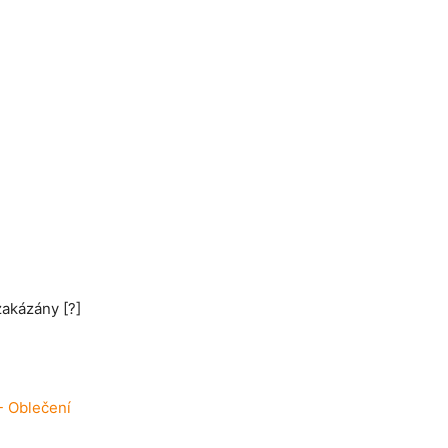
 zakázány
[?]
- Oblečení