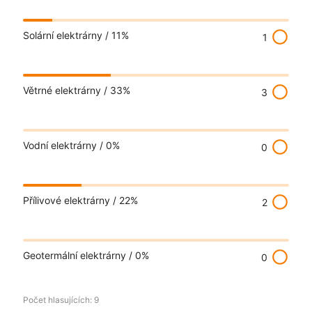
radio_button_unchecked
Solární elektrárny /
11%
1
radio_button_unchecked
Větrné elektrárny /
33%
3
radio_button_unchecked
Vodní elektrárny /
0%
0
radio_button_unchecked
Přílivové elektrárny /
22%
2
radio_button_unchecked
Geotermální elektrárny /
0%
0
Počet hlasujících:
9