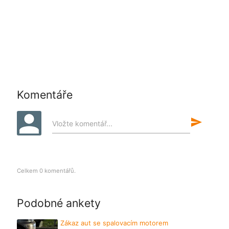
Komentáře
send
Vložte komentář...
Celkem 0 komentářů.
Podobné ankety
Zákaz aut se spalovacím motorem