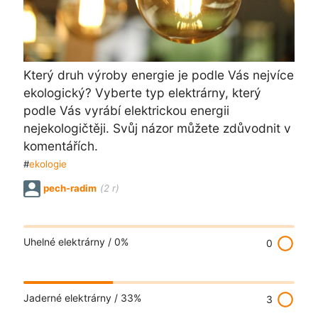
Který druh výroby energie je podle Vás nejvíce
ekologický? Vyberte typ elektrárny, který
podle Vás vyrábí elektrickou energii
nejekologičtěji. Svůj názor můžete zdůvodnit v
komentářích.
#
ekologie
pech-radim
(2 r)
radio_button_unchecked
Uhelné elektrárny /
0%
0
radio_button_unchecked
Jaderné elektrárny /
33%
3