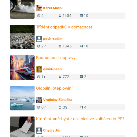
Karel Mach
4 r
1484
10
update
person
comment
Třídění odpadků v domácnosti
pech-radim
2 r
1345
10
update
person
comment
Budoucnost dopravy
david-pech
1 r
772
2
update
person
comment
Globální oteplování
Vratislav Zlatuška
6 r
39
4
update
person
comment
Které straně byste dali hlas ve volbách do PS?
Chytrý Jiří