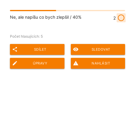
radio_button_unchecked
Ne, ale napíšu co bych zlepšil /
40%
2
Počet hlasujících:
5
share
remove_red_eye
SDÍLET
SLEDOVAT
edit
report_problem
ÚPRAVY
NAHLÁSIT
Adresa ankety pro sdílení: