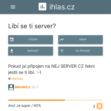
ihlas.cz
menu
Líbí se ti server?
event
timeline
TÝDNY
GRAF
file_download
filter_list
EXPORT
FILTROVAT
Pokud jsi připojen na NEJ SERVER CZ řekni
jestli se ti líbí. :-)
#
Internet
MendoCz
(6 r)
radio_button_unchecked
Ano! Je super /
60%
3