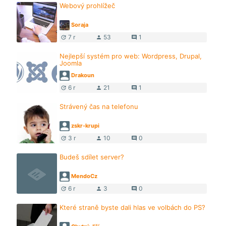
Webový prohlížeč
Soraja
7 r
53
1
update
person
comment
Nejlepší systém pro web: Wordpress, Drupal,
Joomla
Drakoun
6 r
21
1
update
person
comment
Strávený čas na telefonu
zskr-krupi
3 r
10
0
update
person
comment
Budeš sdílet server?
MendoCz
6 r
3
0
update
person
comment
Které straně byste dali hlas ve volbách do PS?