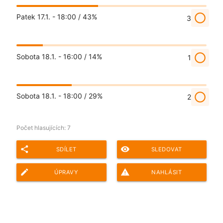
radio_button_unchecked
Patek 17.1. - 18:00 /
43%
3
radio_button_unchecked
Sobota 18.1. - 16:00 /
14%
1
radio_button_unchecked
Sobota 18.1. - 18:00 /
29%
2
Počet hlasujících:
7
share
remove_red_eye
SDÍLET
SLEDOVAT
edit
report_problem
ÚPRAVY
NAHLÁSIT