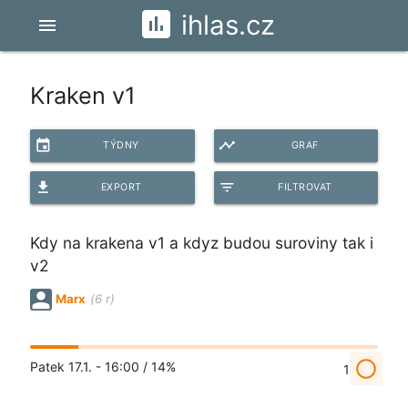
ihlas.cz
menu
Kraken v1
event
timeline
TÝDNY
GRAF
file_download
filter_list
EXPORT
FILTROVAT
Kdy na krakena v1 a kdyz budou suroviny tak i
v2
Marx
(6 r)
radio_button_unchecked
Patek 17.1. - 16:00 /
14%
1