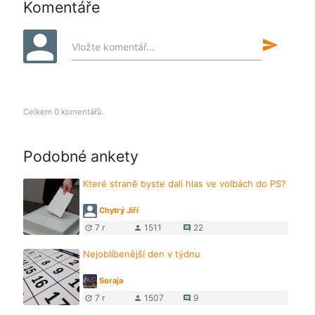
Komentáře
send
Vložte komentář...
Celkem 0 komentářů.
Podobné ankety
Které straně byste dali hlas ve volbách do PS?
Chytrý Jiří
7 r
1511
22
update
person
comment
Nejoblíbenější den v týdnu
Soraja
7 r
1507
9
update
person
comment