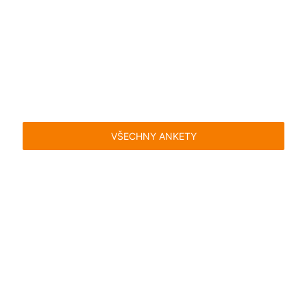
VŠECHNY ANKETY
Časté dotazy
Pravidla
Facebook
Instagram
Blog
Media
Kontakt
Kontaktní formulář