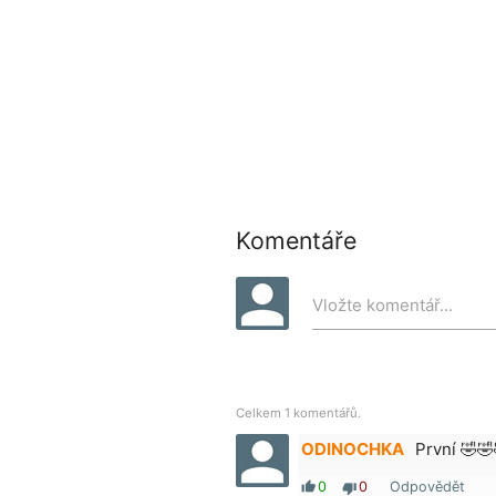
Komentáře
Vložte komentář...
Celkem 1 komentářů.
ODINOCHKA
První 🤣🤣
0
0
Odpovědět
thumb_up
thumb_down