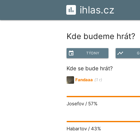
ihlas.cz
Kde budeme hrát?
event
timeline
TÝDNY
G
Kde se bude hrát?
Fandaaa
(1 r)
Josefov /
57%
Habartov /
43%