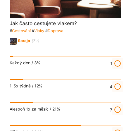
Jak často cestujete vlakem?
#
Cestování
#
Vlaky
#
Doprava
Soraja
(7 r)
radio_button_unchecked
Každý den /
3%
1
radio_button_unchecked
1-5x týdně /
12%
4
radio_button_unchecked
Alespoň 1x za měsíc /
21%
7