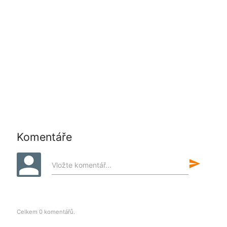
Komentáře
send
Vložte komentář...
Celkem 0 komentářů.