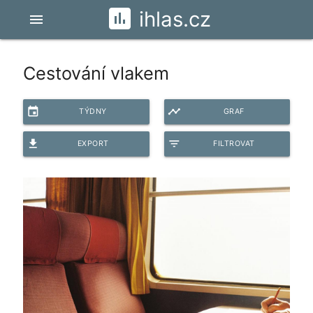
ihlas.cz
menu
Cestování vlakem
event
timeline
TÝDNY
GRAF
file_download
filter_list
EXPORT
FILTROVAT