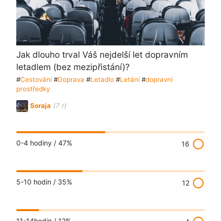
Jak dlouho trval Váš nejdelší let dopravním
letadlem (bez mezipřistání)?
#
Cestování
#
Doprava
#
Letadlo
#
Letání
#
dopravní
prostředky
Soraja
(7 r)
radio_button_unchecked
0-4 hodiny /
47%
16
radio_button_unchecked
5-10 hodin /
35%
12
11-14hodin /
12%