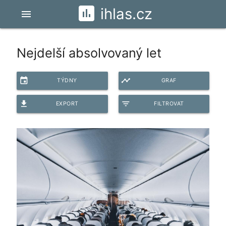
ihlas.cz
menu
Nejdelší absolvovaný let
event
timeline
TÝDNY
GRAF
file_download
filter_list
EXPORT
FILTROVAT