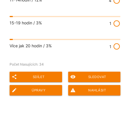
radio_button_unchecked
4
radio_button_unchecked
15-19 hodin /
3%
1
radio_button_unchecked
Více jak 20 hodin /
3%
1
Počet hlasujících:
34
share
remove_red_eye
SDÍLET
SLEDOVAT
edit
report_problem
ÚPRAVY
NAHLÁSIT
Adresa ankety pro sdílení: