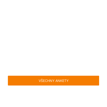
VŠECHNY ANKETY
Časté dotazy
Pravidla