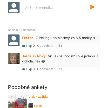
send
Vložte komentář...
Celkem 2 komentářů.
more_vert
FeeTee
Z Pekingu do Moskvy za 8,5 hoďky :)
1
0
Odpovědět
5 r
thumb_up
thumb_down
more_vert
Jaroslav Nový
Víc jak 20 hodin? To je jednou
dokola, ne? 😂
1
0
Odpovědět
7 r
thumb_up
thumb_down
Podobné ankety
Vlak - zážitky
Soraja