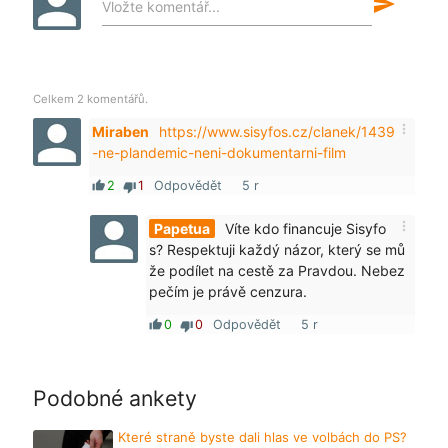
send
Vložte komentář...
Celkem 2 komentářů.
more_vert
Miraben
https://www.sisyfos.cz/clanek/1439
-ne-plandemic-neni-dokumentarni-film
2
1
Odpovědět
5 r
thumb_up
thumb_down
more_vert
Papetua
Víte kdo financuje Sisyfo
s? Respektuji každý názor, který se mů
že podílet na cestě za Pravdou. Nebez
pečím je právě cenzura.
0
0
Odpovědět
5 r
thumb_up
thumb_down
Podobné ankety
Které straně byste dali hlas ve volbách do PS?