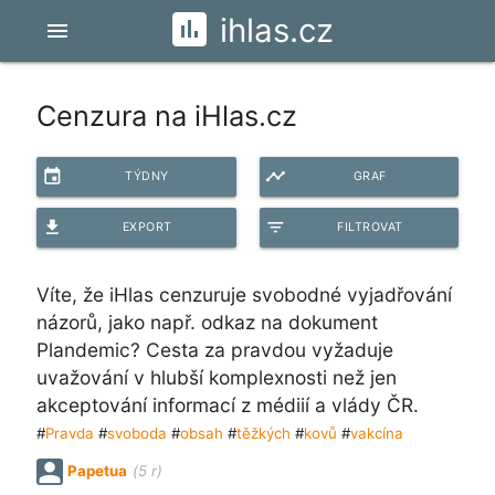
ihlas.cz
menu
Cenzura na iHlas.cz
event
timeline
TÝDNY
GRAF
file_download
filter_list
EXPORT
FILTROVAT
Víte, že iHlas cenzuruje svobodné vyjadřování
názorů, jako např. odkaz na dokument
Plandemic? Cesta za pravdou vyžaduje
uvažování v hlubší komplexnosti než jen
akceptování informací z médiií a vlády ČR.
#
Pravda
#
svoboda
#
obsah
#
těžkých
#
kovů
#
vakcína
Papetua
(5 r)