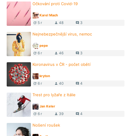
Očkování proti Covid-19
Karel Mach
5 r
48
3
update
person
comment
Nejnebezpečnější virus, nemoc
pepe
6 r
46
3
update
person
comment
Koronavirus v ČR - počet obětí
kryton
6 r
40
4
update
person
comment
Trest pro lyžaře z Itálie
Jan Keler
6 r
39
4
update
person
comment
Nošení roušek