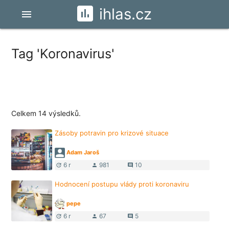
ihlas.cz
menu
Tag 'Koronavirus'
Celkem 14 výsledků.
Zásoby potravin pro krizové situace
Adam Jaroš
6 r
981
10
update
person
comment
Hodnocení postupu vlády proti koronaviru
pepe
6 r
67
5
update
person
comment