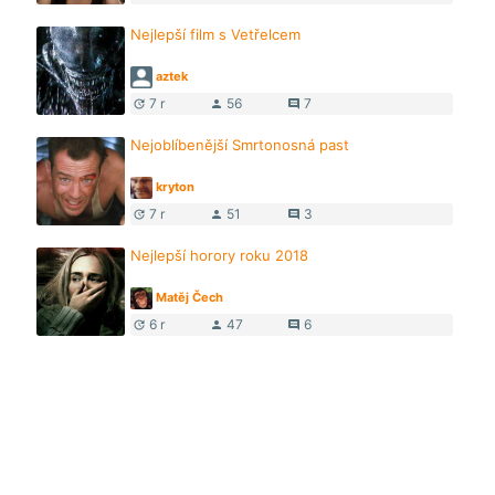
Nejlepší film s Vetřelcem
aztek
7 r
56
7
update
person
comment
Nejoblíbenější Smrtonosná past
kryton
7 r
51
3
update
person
comment
Nejlepší horory roku 2018
Matěj Čech
6 r
47
6
update
person
comment