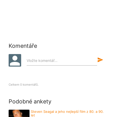
Komentáře
send
Vložte komentář...
Celkem 0 komentářů.
Podobné ankety
Steven Seagal a jeho nejlepší film z 80. a 90.
let