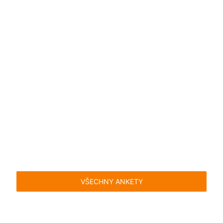
VŠECHNY ANKETY
Časté dotazy
Pravidla