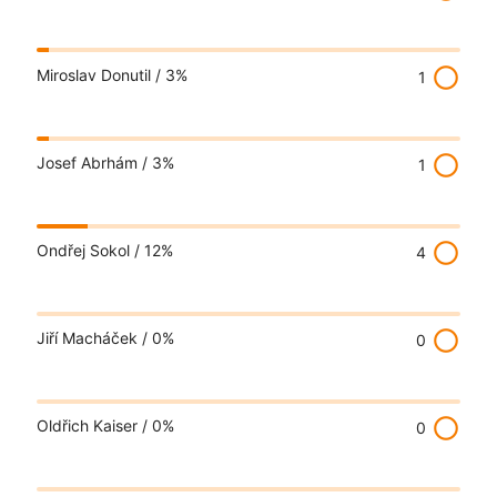
radio_button_unchecked
Miroslav Donutil /
3%
1
radio_button_unchecked
Josef Abrhám /
3%
1
radio_button_unchecked
Ondřej Sokol /
12%
4
radio_button_unchecked
Jiří Macháček /
0%
0
radio_button_unchecked
Oldřich Kaiser /
0%
0