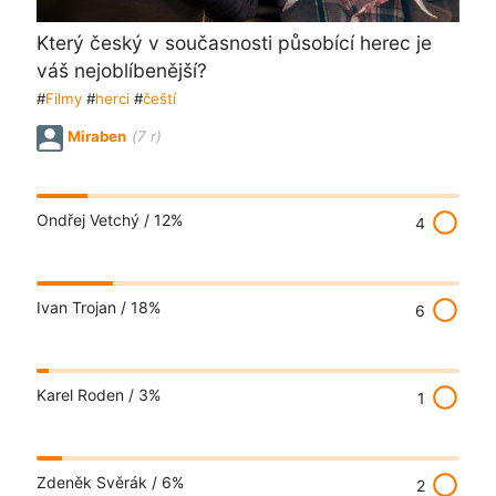
Který český v současnosti působící herec je
váš nejoblíbenější?
#
Filmy
#
herci
#
čeští
Miraben
(7 r)
radio_button_unchecked
Ondřej Vetchý /
12%
4
radio_button_unchecked
Ivan Trojan /
18%
6
radio_button_unchecked
Karel Roden /
3%
1
radio_button_unchecked
Zdeněk Svěrák /
6%
2