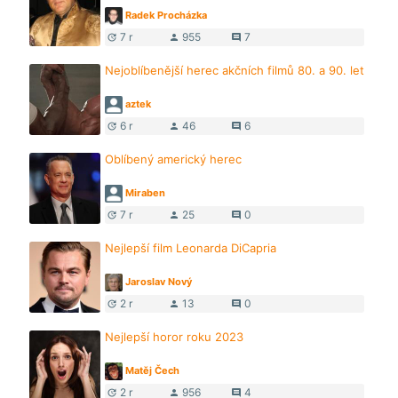
Radek Procházka
7 r
955
7
update
person
comment
Nejoblíbenější herec akčních filmů 80. a 90. let
aztek
6 r
46
6
update
person
comment
Oblíbený americký herec
Miraben
7 r
25
0
update
person
comment
Nejlepší film Leonarda DiCapria
Jaroslav Nový
2 r
13
0
update
person
comment
Nejlepší horor roku 2023
Matěj Čech
2 r
956
4
update
person
comment