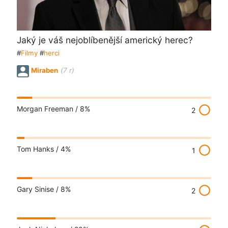
Jaký je váš nejoblíbenější americký herec?
#
Filmy
#
herci
Miraben
(7 r)
radio_button_unchecked
Morgan Freeman /
8%
2
radio_button_unchecked
Tom Hanks /
4%
1
radio_button_unchecked
Gary Sinise /
8%
2