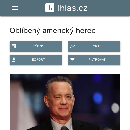
ihlas.cz
menu
Oblíbený americký herec
event
timeline
TÝDNY
GRAF
file_download
filter_list
EXPORT
FILTROVAT