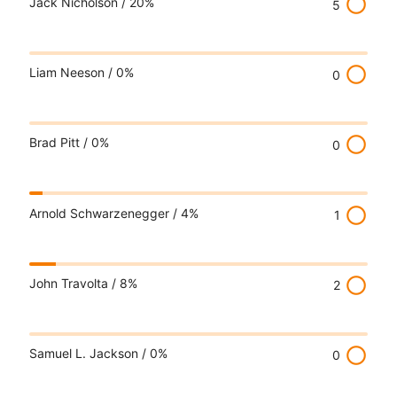
radio_button_unchecked
Jack Nicholson /
20%
5
radio_button_unchecked
Liam Neeson /
0%
0
radio_button_unchecked
Brad Pitt /
0%
0
radio_button_unchecked
Arnold Schwarzenegger /
4%
1
radio_button_unchecked
John Travolta /
8%
2
radio_button_unchecked
Samuel L. Jackson /
0%
0