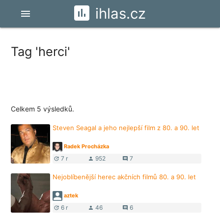
ihlas.cz
menu
Tag 'herci'
Celkem 5 výsledků.
Steven Seagal a jeho nejlepší film z 80. a 90. let
Radek Procházka
7 r
952
7
update
person
comment
Nejoblíbenější herec akčních filmů 80. a 90. let
aztek
6 r
46
6
update
person
comment