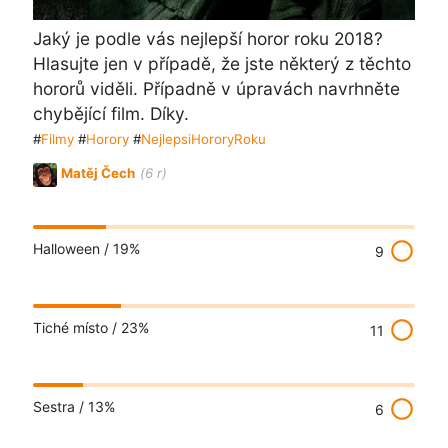
Jaký je podle vás nejlepší horor roku 2018?
Hlasujte jen v případě, že jste některý z těchto
hororů viděli. Případně v úpravách navrhněte
chybějící film. Díky.
#
Filmy
#
Horory
#
NejlepsiHororyRoku
Matěj Čech
(6 r)
radio_button_unchecked
Halloween /
19%
9
radio_button_unchecked
Tiché místo /
23%
11
radio_button_unchecked
Sestra /
13%
6