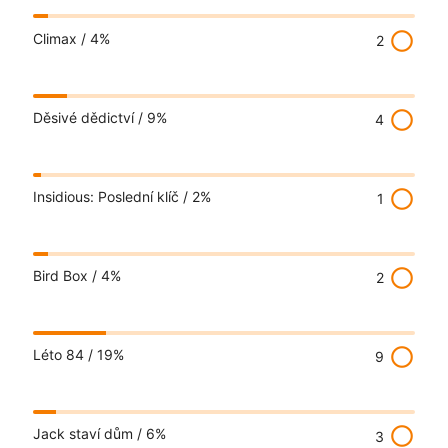
radio_button_unchecked
Climax /
4%
2
radio_button_unchecked
Děsivé dědictví /
9%
4
radio_button_unchecked
Insidious: Poslední klíč /
2%
1
radio_button_unchecked
Bird Box /
4%
2
radio_button_unchecked
Léto 84 /
19%
9
radio_button_unchecked
Jack staví dům /
6%
3