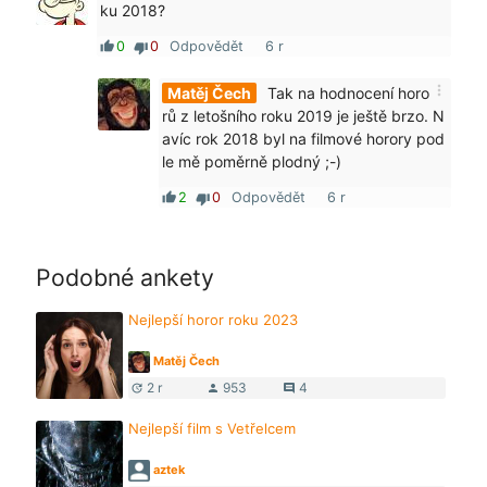
ku 2018?
0
0
Odpovědět
6 r
thumb_up
thumb_down
more_vert
Matěj Čech
Tak na hodnocení horo
rů z letošního roku 2019 je ještě brzo. N
avíc rok 2018 byl na filmové horory pod
le mě poměrně plodný ;-)
2
0
Odpovědět
6 r
thumb_up
thumb_down
Podobné ankety
Nejlepší horor roku 2023
Matěj Čech
2 r
953
4
update
person
comment
Nejlepší film s Vetřelcem
aztek