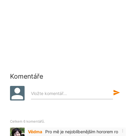
Komentáře
send
Vložte komentář...
Celkem 6 komentářů.
more_vert
Vědma
Pro mě je nejoblíbenějším hororem ro