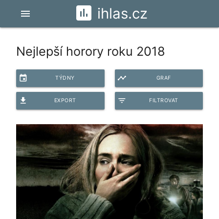
ihlas.cz
menu
Nejlepší horory roku 2018
event
timeline
TÝDNY
GRAF
file_download
filter_list
EXPORT
FILTROVAT