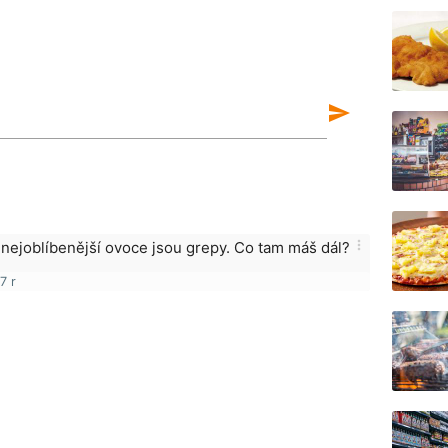
send
more_vert
nejoblíbenější ovoce jsou grepy. Co tam máš dál?
7 r