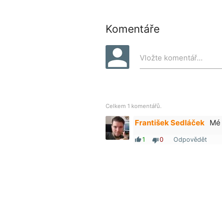
Komentáře
Vložte komentář...
Celkem 1 komentářů.
František Sedláček
Mé 
1
0
Odpovědět
thumb_up
thumb_down