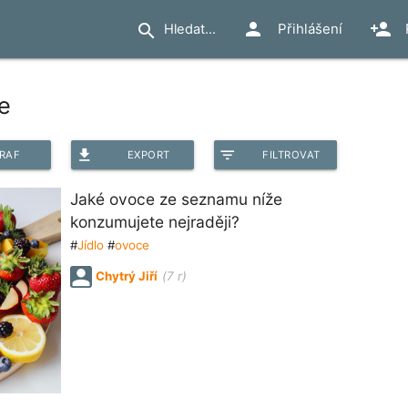
person
person_add
search
Přihlášení
e
file_download
filter_list
RAF
EXPORT
FILTROVAT
Jaké ovoce ze seznamu níže
konzumujete nejraději?
#
Jídlo
#
ovoce
Chytrý Jiří
(7 r)