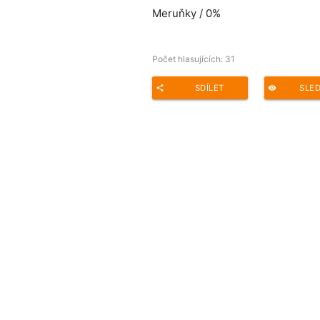
Meruňky /
0%
Počet hlasujících:
31
SDÍLET
SLE
share
remove_red_eye
Adresa ankety pro sdílení: