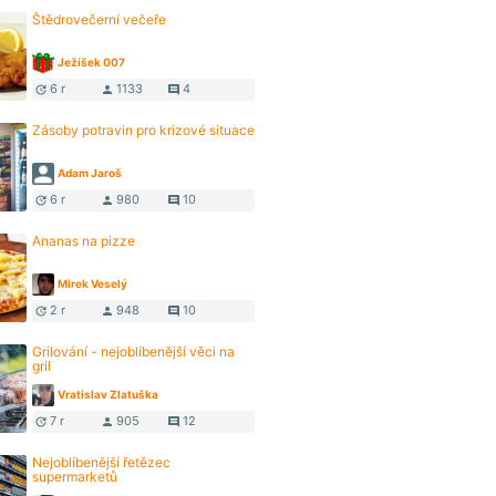
Štědrovečerní večeře
Ježíšek 007
6 r
1133
4
update
person
comment
Zásoby potravin pro krizové situace
Adam Jaroš
6 r
980
10
update
person
comment
Ananas na pizze
Mirek Veselý
2 r
948
10
update
person
comment
Grilování - nejoblíbenější věci na
gril
Vratislav Zlatuška
7 r
905
12
update
person
comment
Nejoblíbenější řetězec
supermarketů