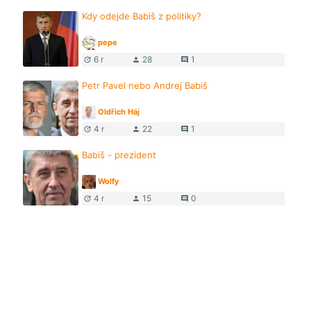
Kdy odejde Babiš z politiky?
pepe
6 r
28
1
update
person
comment
Petr Pavel nebo Andrej Babiš
Oldřich Háj
4 r
22
1
update
person
comment
Babiš - prezident
Wolfy
4 r
15
0
update
person
comment