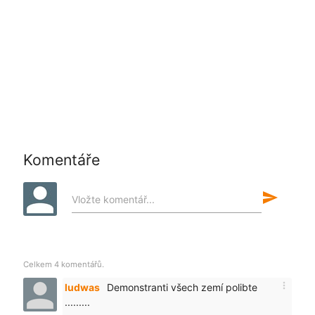
Komentáře
send
Vložte komentář...
Celkem 4 komentářů.
more_vert
ludwas
Demonstranti všech zemí polibte
.........