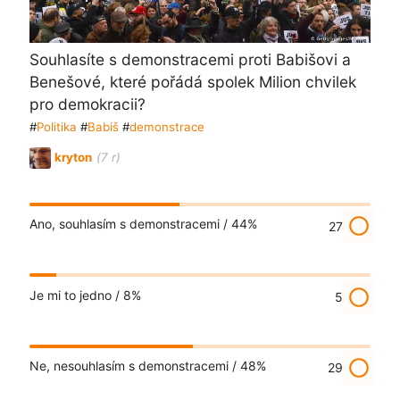
Souhlasíte s demonstracemi proti Babišovi a
Benešové, které pořádá spolek Milion chvilek
pro demokracii?
#
Politika
#
Babiš
#
demonstrace
kryton
(7 r)
radio_button_unchecked
Ano, souhlasím s demonstracemi /
44%
27
radio_button_unchecked
Je mi to jedno /
8%
5
radio_button_unchecked
Ne, nesouhlasím s demonstracemi /
48%
29