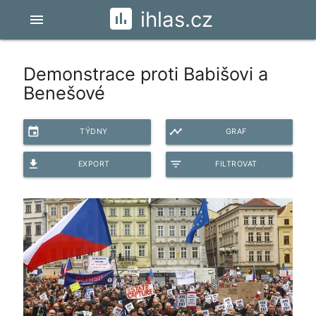
ihlas.cz
menu
Demonstrace proti Babišovi a
Benešové
event
timeline
TÝDNY
GRAF
file_download
filter_list
EXPORT
FILTROVAT