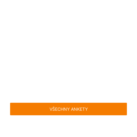
VŠECHNY ANKETY
Časté dotazy
Pravidla