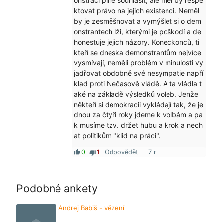
onstrací plně souhlasit, ale měl by respe
ktovat právo na jejich existenci. Neměl
by je zesměšnovat a vymýšlet si o dem
onstrantech lži, kterými je poškodí a de
honestuje jejich názory. Koneckonců, ti
kteří se dneska demonstrantům nejvíce
vysmívají, neměli problém v minulosti vy
jadřovat obdobně své nesympatie napří
klad proti Nečasově vládě. A ta vládla t
aké na základě výsledků voleb. Jenže
někteří si demokracii vykládají tak, že je
dnou za čtyři roky jdeme k volbám a pa
k musíme tzv. držet hubu a krok a nech
at politikům "klid na práci".
0
1
Odpovědět
7 r
thumb_up
thumb_down
Podobné ankety
Andrej Babiš - vězení