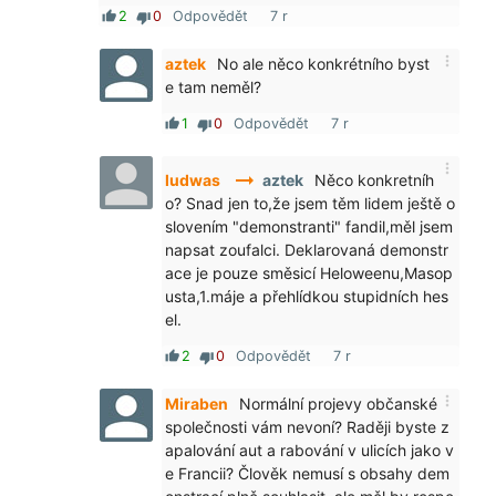
2
0
Odpovědět
7 r
thumb_up
thumb_down
more_vert
aztek
No ale něco konkrétního byst
e tam neměl?
1
0
Odpovědět
7 r
thumb_up
thumb_down
more_vert
arrow_right_alt
ludwas
aztek
Něco konkretníh
o? Snad jen to,že jsem těm lidem ještě o
slovením "demonstranti" fandil,měl jsem
napsat zoufalci. Deklarovaná demonstr
ace je pouze směsicí Heloweenu,Masop
usta,1.máje a přehlídkou stupidních hes
el.
2
0
Odpovědět
7 r
thumb_up
thumb_down
more_vert
Miraben
Normální projevy občanské
společnosti vám nevoní? Raději byste z
apalování aut a rabování v ulicích jako v
e Francii? Člověk nemusí s obsahy dem