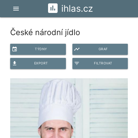
ihlas.cz
menu
České národní jídlo
event
timeline
TÝDNY
GRAF
file_download
filter_list
EXPORT
FILTROVAT