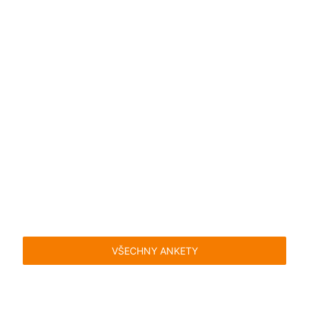
VŠECHNY ANKETY
Časté dotazy
Pravidla