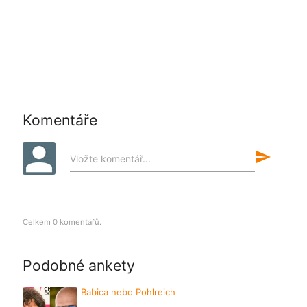
Komentáře
send
Vložte komentář...
Celkem 0 komentářů.
Podobné ankety
Babica nebo Pohlreich