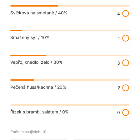
radio_button_unchecked
Svíčková na smetaně /
40%
4
radio_button_unchecked
Smažený sýr /
10%
1
radio_button_unchecked
Vepřo, knedlo, zelo /
30%
3
radio_button_unchecked
Pečená husa/kachna /
20%
2
radio_button_unchecked
Řízek s bramb. salátem /
0%
0
Počet hlasujících:
10