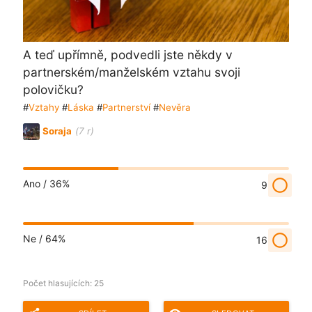
A teď upřímně, podvedli jste někdy v
partnerském/manželském vztahu svoji
polovičku?
#
Vztahy
#
Láska
#
Partnerství
#
Nevěra
Soraja
(7 r)
radio_button_unchecked
Ano /
36%
9
radio_button_unchecked
Ne /
64%
16
Počet hlasujících:
25