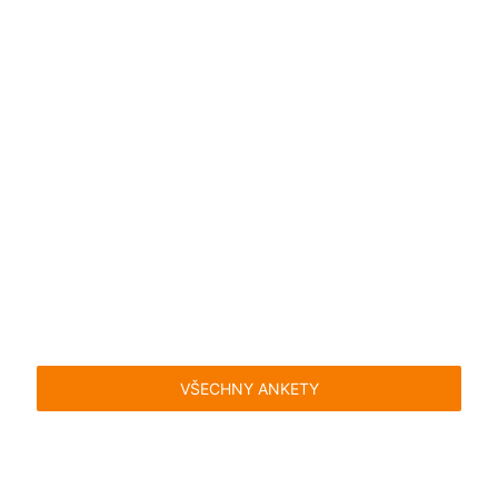
VŠECHNY ANKETY
Časté dotazy
Pravidla