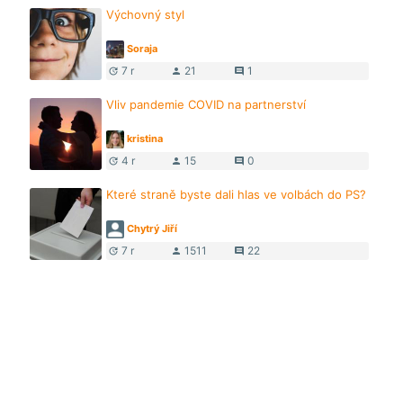
Výchovný styl
Soraja
7 r
21
1
update
person
comment
Vliv pandemie COVID na partnerství
kristina
4 r
15
0
update
person
comment
Které straně byste dali hlas ve volbách do PS?
Chytrý Jiří
7 r
1511
22
update
person
comment