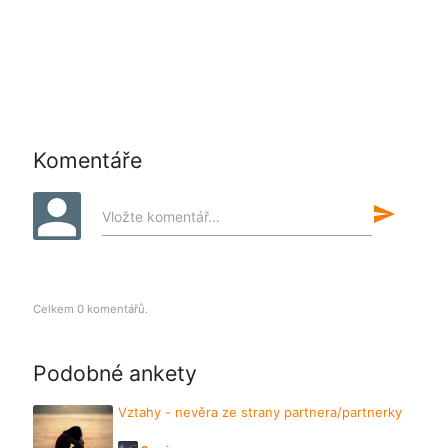
Komentáře
send
Vložte komentář...
Celkem 0 komentářů.
Podobné ankety
Vztahy - nevěra ze strany partnera/partnerky