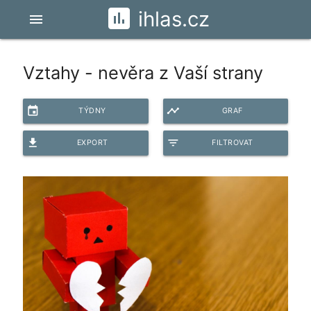
ihlas.cz
menu
Vztahy - nevěra z Vaší strany
event
timeline
TÝDNY
GRAF
file_download
filter_list
EXPORT
FILTROVAT