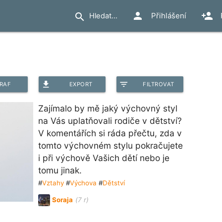
person
person_add
search
Přihlášení
file_download
filter_list
RAF
EXPORT
FILTROVAT
Zajímalo by mě jaký výchovný styl
na Vás uplatňovali rodiče v dětství?
V komentářích si ráda přečtu, zda v
tomto výchovném stylu pokračujete
i při výchově Vašich dětí nebo je
tomu jinak.
#
Vztahy
#
Výchova
#
Dětství
Soraja
(7 r)