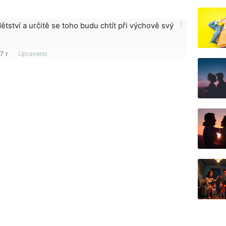
more_vert
dětství a určitě se toho budu chtít při výchově svý
7 r
Upraveno