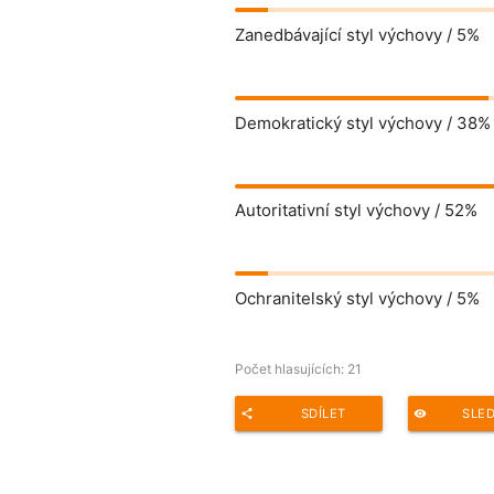
Zanedbávající styl výchovy /
5%
Demokratický styl výchovy /
38%
Autoritativní styl výchovy /
52%
Ochranitelský styl výchovy /
5%
Počet hlasujících:
21
SDÍLET
SLE
share
remove_red_eye