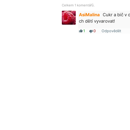
Celkem 1 komentářů.
AsiMalina
Cukr a bič v 
ch dětí vyvarovat!
1
0
Odpovědět
thumb_up
thumb_down