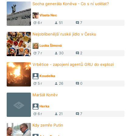
Socha generála Koněva - Co s ní udělat?
Vlasta Nec
6 r
51
7
update
person
comment
Nejoblíbenější ruské jídlo v Česku
Lucka Šímová
7 r
30
2
update
person
comment
Vrbětice - zapojení agentů GRU do explozí
Koudelka
5 r
26
0
update
person
comment
Maršál Koněv
Herka
6 r
21
7
update
person
comment
Kdy zemře Putin