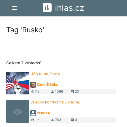
ihlas.cz
menu
Tag 'Rusko'
Celkem 7 výsledků.
USA nebo Rusko
Kamil Šťástka
7 r
1066
20
update
person
comment
Válečný konflikt na Ukrajině.
PetanKO
1 r
763
4
update
person
comment