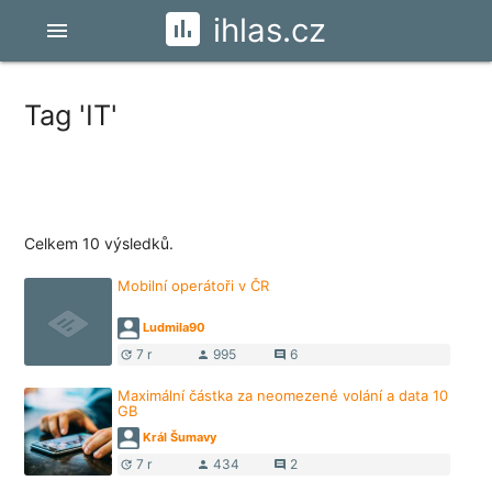
ihlas.cz
menu
Tag 'IT'
Celkem 10 výsledků.
Mobilní operátoři v ČR
Ludmila90
7 r
995
6
update
person
comment
Maximální částka za neomezené volání a data 10
GB
Král Šumavy
7 r
434
2
update
person
comment