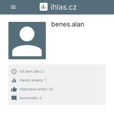
ihlas.cz
menu
benes.alan
access_time
Už jsem zde 2 r
equalizer
Vlastní ankety: 1
thumb_up
Hlasováno anket: 52
mode_comment
Komentáře: 0