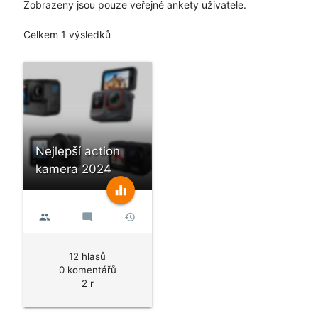
Zobrazeny jsou pouze veřejné ankety uživatele.
Celkem 1 výsledků
Nejlepší action
kamera 2024
equalizer
people
mode_comment
history
12 hlasů
0 komentářů
2 r