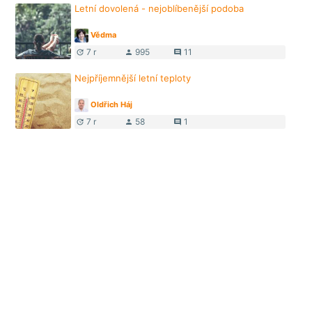
Letní dovolená - nejoblíbenější podoba
Vědma
7 r
995
11
update
person
comment
Nejpříjemnější letní teploty
Oldřich Háj
7 r
58
1
update
person
comment