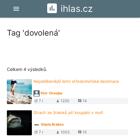
ihlas.cz
menu
Tag 'dovolená'
Celkem 4 výsledků.
Nejoblíbenější letní středomořská destinace
Petr Chvojka
7 r
1220
14
update
person
comment
Strach ze žraloků při koupání v moři
Vlasta Brabec
7 r
1002
10
update
person
comment