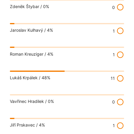
radio_button_unchecked
Zdeněk Štybar /
0%
0
radio_button_unchecked
Jaroslav Kulhavý /
4%
1
radio_button_unchecked
Roman Kreuziger /
4%
1
radio_button_unchecked
Lukáš Krpálek /
48%
11
radio_button_unchecked
Vavřinec Hradilek /
0%
0
radio_button_unchecked
Jiří Prskavec /
4%
1