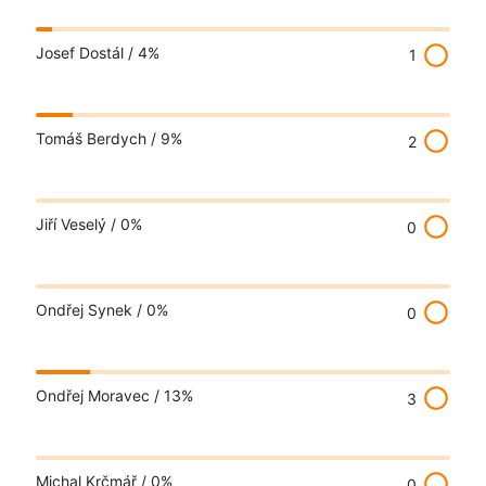
radio_button_unchecked
Josef Dostál /
4%
1
radio_button_unchecked
Tomáš Berdych /
9%
2
radio_button_unchecked
Jiří Veselý /
0%
0
radio_button_unchecked
Ondřej Synek /
0%
0
radio_button_unchecked
Ondřej Moravec /
13%
3
radio_button_unchecked
Michal Krčmář /
0%
0