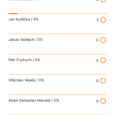
radio_button_unchecked
Jan Kudlička /
9%
2
radio_button_unchecked
Jakub Vadlejch /
0%
0
radio_button_unchecked
Petr Frydrych /
0%
0
radio_button_unchecked
Vítězslav Veselý /
0%
0
radio_button_unchecked
Adam Sebastian Helcelet /
0%
0