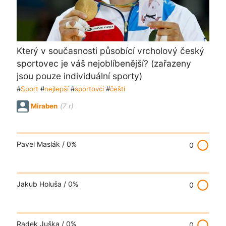
Který v současnosti působící vrcholový český
sportovec je váš nejoblíbenější? (zařazeny
jsou pouze individuální sporty)
#
Sport
#
nejlepší
#
sportovci
#
čeští
Miraben
(7 r)
radio_button_unchecked
Pavel Maslák /
0%
0
radio_button_unchecked
Jakub Holuša /
0%
0
radio_button_unchecked
Radek Juška /
0%
0