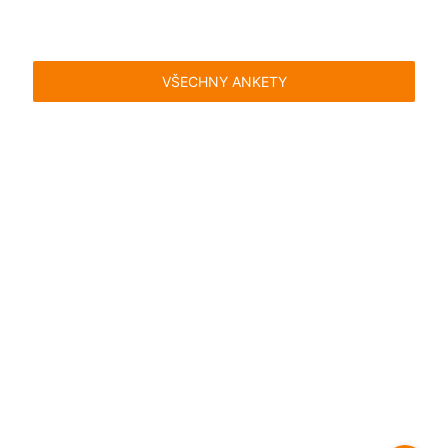
VŠECHNY ANKETY
Časté dotazy
Pravidla
Facebook
Instagram
Blog
Media
Kontakt
Kontaktní formulář
Pravidla hlasování
Všeobecné podmínky
Zásady
uživatelského obsahu
Pravidla oznámení
Ochrana
soukromí