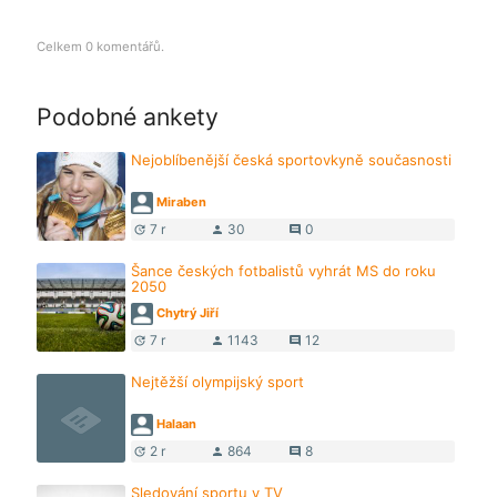
Celkem 0 komentářů.
Podobné ankety
Nejoblíbenější česká sportovkyně současnosti
Miraben
7 r
30
0
update
person
comment
Šance českých fotbalistů vyhrát MS do roku
2050
Chytrý Jiří
7 r
1143
12
update
person
comment
Nejtěžší olympijský sport
Halaan
2 r
864
8
update
person
comment
Sledování sportu v TV