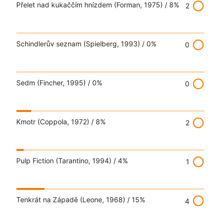
radio_button_unchecked
Přelet nad kukaččím hnízdem (Forman, 1975) /
8%
2
radio_button_unchecked
Schindlerův seznam (Spielberg, 1993) /
0%
0
radio_button_unchecked
Sedm (Fincher, 1995) /
0%
0
radio_button_unchecked
Kmotr (Coppola, 1972) /
8%
2
radio_button_unchecked
Pulp Fiction (Tarantino, 1994) /
4%
1
radio_button_unchecked
Tenkrát na Západě (Leone, 1968) /
15%
4