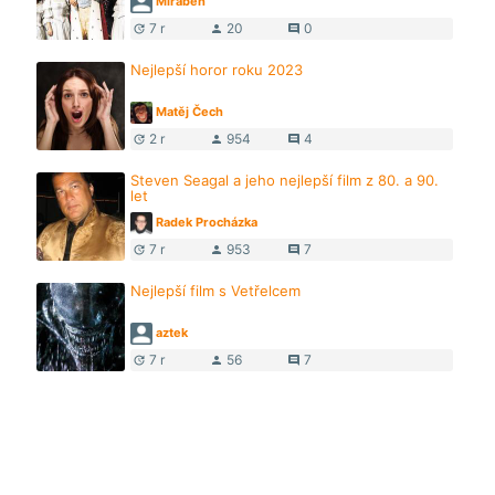
Miraben
7 r
20
0
update
person
comment
Nejlepší horor roku 2023
Matěj Čech
2 r
954
4
update
person
comment
Steven Seagal a jeho nejlepší film z 80. a 90.
let
Radek Procházka
7 r
953
7
update
person
comment
Nejlepší film s Vetřelcem
aztek
7 r
56
7
update
person
comment