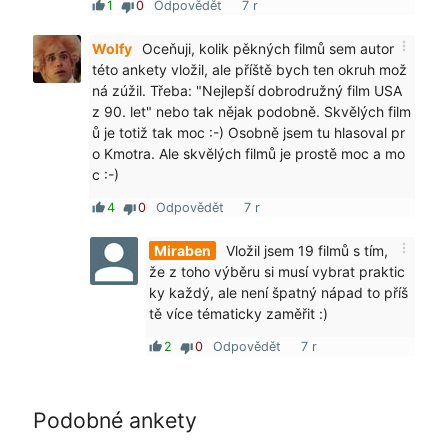
1
0
Odpovědět
7 r
thumb_up
thumb_down
more_vert
Wolfy
Oceňuji, kolik pěkných filmů sem autor
této ankety vložil, ale příště bych ten okruh mož
ná zúžil. Třeba: "Nejlepší dobrodružný film USA
z 90. let" nebo tak nějak podobně. Skvělých film
ů je totiž tak moc :-) Osobně jsem tu hlasoval pr
o Kmotra. Ale skvělých filmů je prostě moc a mo
c :-)
4
0
Odpovědět
7 r
thumb_up
thumb_down
more_vert
Miraben
Vložil jsem 19 filmů s tím,
že z toho výběru si musí vybrat praktic
ky každý, ale není špatný nápad to příš
tě více tématicky zaměřit :)
2
0
Odpovědět
7 r
thumb_up
thumb_down
Podobné ankety