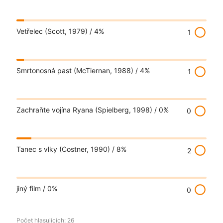
radio_button_unchecked
Vetřelec (Scott, 1979) /
4%
1
radio_button_unchecked
Smrtonosná past (McTiernan, 1988) /
4%
1
radio_button_unchecked
Zachraňte vojína Ryana (Spielberg, 1998) /
0%
0
radio_button_unchecked
Tanec s vlky (Costner, 1990) /
8%
2
radio_button_unchecked
jiný film /
0%
0
Počet hlasujících:
26