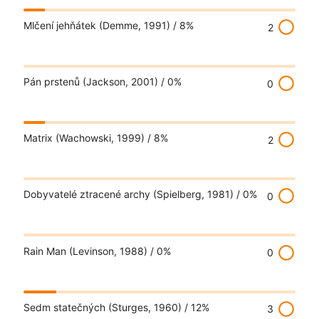
radio_button_unchecked
Mlčení jehňátek (Demme, 1991) /
8%
2
radio_button_unchecked
Pán prstenů (Jackson, 2001) /
0%
0
radio_button_unchecked
Matrix (Wachowski, 1999) /
8%
2
radio_button_unchecked
Dobyvatelé ztracené archy (Spielberg, 1981) /
0%
0
radio_button_unchecked
Rain Man (Levinson, 1988) /
0%
0
radio_button_unchecked
Sedm statečných (Sturges, 1960) /
12%
3