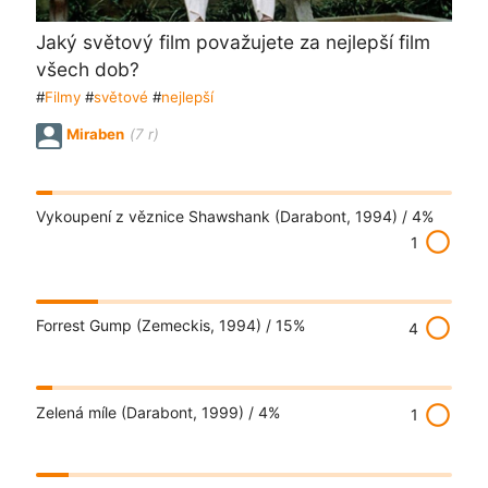
Jaký světový film považujete za nejlepší film
všech dob?
#
Filmy
#
světové
#
nejlepší
Miraben
(7 r)
Vykoupení z věznice Shawshank (Darabont, 1994) /
4%
radio_button_unchecked
1
radio_button_unchecked
Forrest Gump (Zemeckis, 1994) /
15%
4
radio_button_unchecked
Zelená míle (Darabont, 1999) /
4%
1