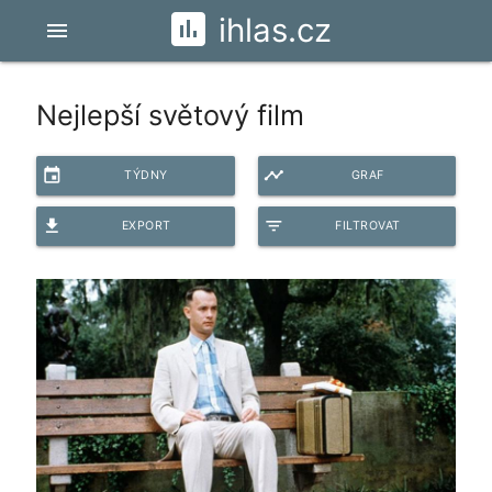
ihlas.cz
menu
Nejlepší světový film
event
timeline
TÝDNY
GRAF
file_download
filter_list
EXPORT
FILTROVAT