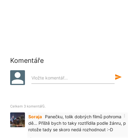
Komentáře
send
Vložte komentář...
Celkem 3 komentářů.
more_vert
Soraja
Panečku, tolik dobrých filmů pohroma
dě... Příště bych to taky roztřídila podle žánru, p
rotože tady se skoro nedá rozhodnout :-D