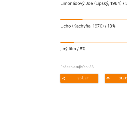
Limonádový Joe (Lipský, 1964) /
Ucho (Kachyňa, 1970) /
13%
jiný film /
8%
Počet hlasujících:
38
SDÍLET
SLE
share
remove_red_eye
Adresa ankety pro sdílení: