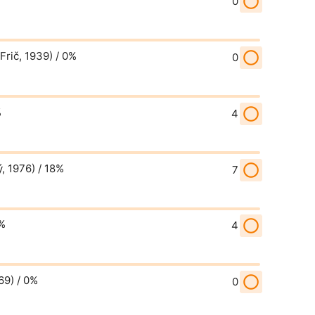
radio_button_unchecked
0
radio_button_unchecked
Frič, 1939) /
0%
0
radio_button_unchecked
%
4
radio_button_unchecked
, 1976) /
18%
7
radio_button_unchecked
%
4
radio_button_unchecked
69) /
0%
0