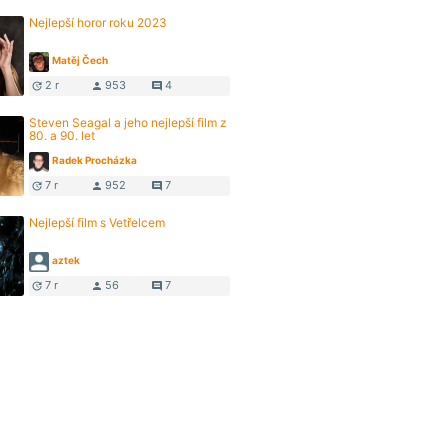
Nejlepší horor roku 2023
Matěj Čech
2 r
953
4
update
person
comment
Steven Seagal a jeho nejlepší film z
80. a 90. let
Radek Procházka
7 r
952
7
update
person
comment
Nejlepší film s Vetřelcem
aztek
7 r
56
7
update
person
comment