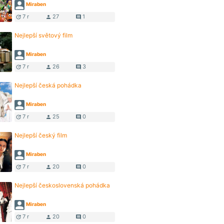
Miraben
7 r
27
1
update
person
comment
Nejlepší světový film
Miraben
7 r
26
3
update
person
comment
Nejlepší česká pohádka
Miraben
7 r
25
0
update
person
comment
Nejlepší český film
Miraben
7 r
20
0
update
person
comment
Nejlepší československá pohádka
Miraben
7 r
20
0
update
person
comment