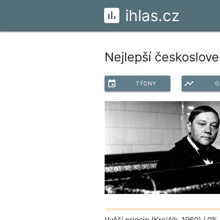
ihlas.cz
Nejlepší českoslove
event
timeline
TÝDNY
G
Vyšší princip (Krejčík, 1960) /
0%