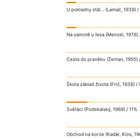
U pokladny stál... (Lamač, 1939) /
Na samotě u lesa (Menzel, 1976) 
Cesta do pravěku (Zeman, 1955) 
Škola základ života (Frič, 1938) /
Světáci (Podskalský, 1969) /
11%
Obchod na korze (Kadár, Klos, 19