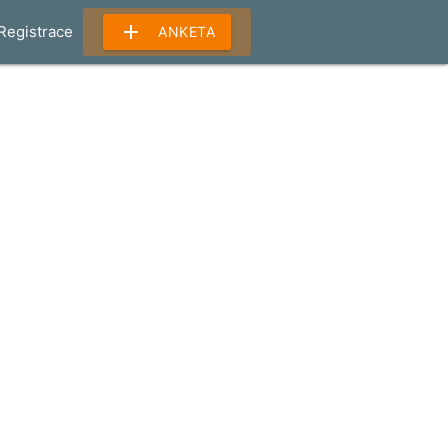
add
Registrace
ANKETA