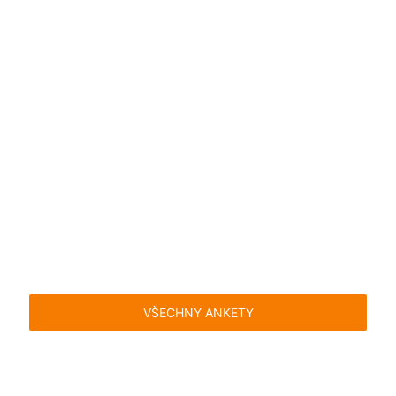
VŠECHNY ANKETY
Časté dotazy
Pravidla