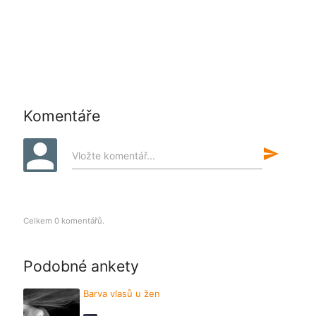
Komentáře
send
Vložte komentář...
Celkem 0 komentářů.
Podobné ankety
Barva vlasů u žen