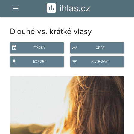
ihlas.cz
menu
Dlouhé vs. krátké vlasy
event
timeline
TÝDNY
GRAF
file_download
filter_list
EXPORT
FILTROVAT