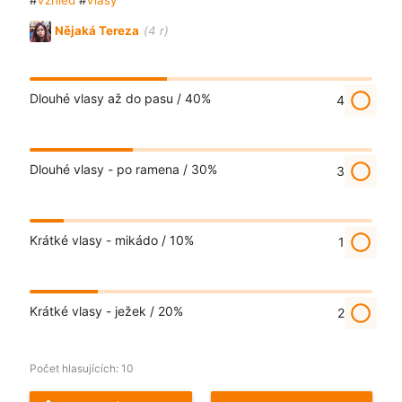
Nějaká Tereza
(4 r)
radio_button_unchecked
Dlouhé vlasy až do pasu /
40%
4
radio_button_unchecked
Dlouhé vlasy - po ramena /
30%
3
radio_button_unchecked
Krátké vlasy - mikádo /
10%
1
radio_button_unchecked
Krátké vlasy - ježek /
20%
2
Počet hlasujících:
10