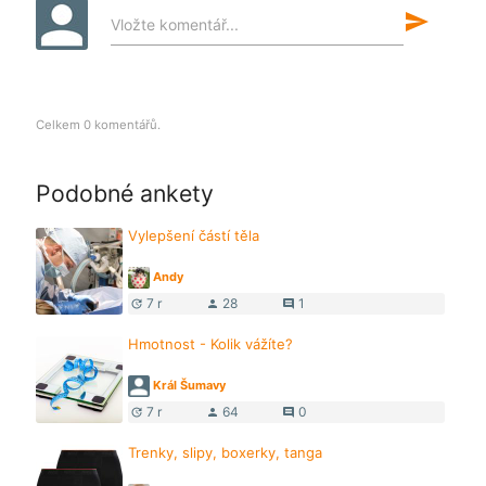
send
Vložte komentář...
Celkem 0 komentářů.
Podobné ankety
Vylepšení částí těla
Andy
7 r
28
1
update
person
comment
Hmotnost - Kolik vážíte?
Král Šumavy
7 r
64
0
update
person
comment
Trenky, slipy, boxerky, tanga