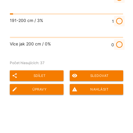
radio_button_unchecked
191-200 cm /
3%
1
radio_button_unchecked
Více jak 200 cm /
0%
0
Počet hlasujících:
37
share
remove_red_eye
SDÍLET
SLEDOVAT
edit
report_problem
ÚPRAVY
NAHLÁSIT
Adresa ankety pro sdílení: