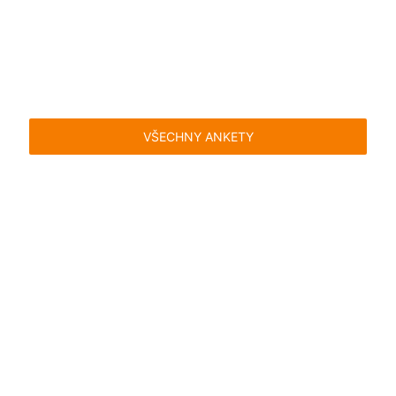
VŠECHNY ANKETY
Časté dotazy
Pravidla
Facebook
Instagram
Blog
Media
Kontakt
Kontaktní formulář
Pravidla hlasování
Všeobecné podmínky
Zásady
uživatelského obsahu
Pravidla oznámení
Ochrana