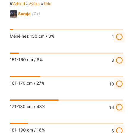
#
Vzhled
#
Výška
#
Tělo
Soraja
(7 r)
radio_button_unchecked
Méně než 150 cm /
3%
1
radio_button_unchecked
151-160 cm /
8%
3
radio_button_unchecked
161-170 cm /
27%
10
radio_button_unchecked
171-180 cm /
43%
16
radio_button_unchecked
181-190 cm /
16%
6