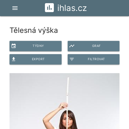
ihlas.cz
menu
Tělesná výška
event
timeline
TÝDNY
GRAF
file_download
filter_list
EXPORT
FILTROVAT