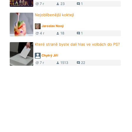
7 r
23
1
update
person
comment
Nejoblíbenější koktejl
Jaroslav Nový
4 r
18
1
update
person
comment
Které straně byste dali hlas ve volbách do PS?
Chytrý Jiří
7 r
1513
22
update
person
comment