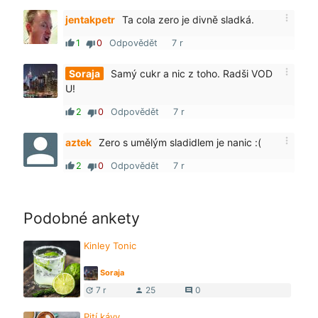
more_vert
jentakpetr
Ta cola zero je divně sladká.
1
0
Odpovědět
7 r
thumb_up
thumb_down
more_vert
Soraja
Samý cukr a nic z toho. Radši VOD
U!
2
0
Odpovědět
7 r
thumb_up
thumb_down
more_vert
aztek
Zero s umělým sladidlem je nanic :(
2
0
Odpovědět
7 r
thumb_up
thumb_down
Podobné ankety
Kinley Tonic
Soraja
7 r
25
0
update
person
comment
Pití kávy