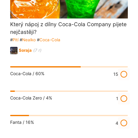
Který nápoj z dílny Coca-Cola Company pijete
nejčastěji?
#
Pití
#
Nealko
#
Coca-Cola
Soraja
(7 r)
radio_button_unchecked
Coca-Cola /
60%
15
radio_button_unchecked
Coca-Cola Zero /
4%
1
radio_button_unchecked
Fanta /
16%
4