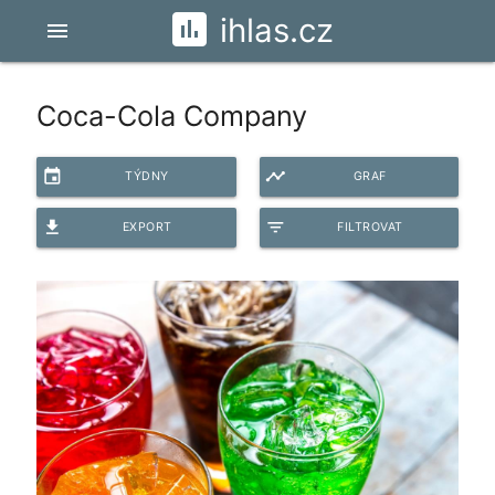
ihlas.cz
menu
Coca-Cola Company
event
timeline
TÝDNY
GRAF
file_download
filter_list
EXPORT
FILTROVAT