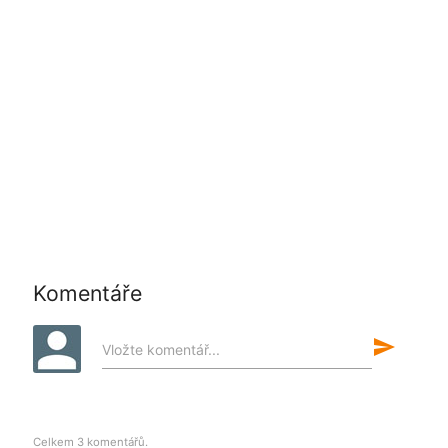
Komentáře
send
Vložte komentář...
Celkem 3 komentářů.