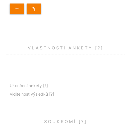
add
swap_vert
VLASTNOSTI ANKETY
[?]
Ukončení ankety
[?]
Viditelnost výsledků
[?]
SOUKROMÍ
[?]