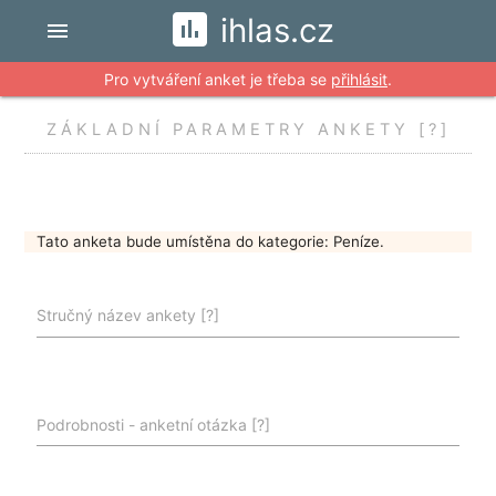
ihlas.cz
menu
Pro vytváření anket je třeba se
přihlásit
.
ZÁKLADNÍ PARAMETRY ANKETY
[?]
Tato anketa bude umístěna do kategorie: Peníze.
Stručný název ankety
[?]
Podrobnosti - anketní otázka
[?]