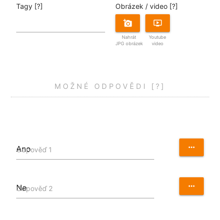
Tagy
[?]
Obrázek / video
[?]
ondemand_video
add_a_photo
Youtube
Nahrát
video
JPG obrázek
MOŽNÉ ODPOVĚDI
[?]
more_horiz
Odpověď 1
more_horiz
Odpověď 2