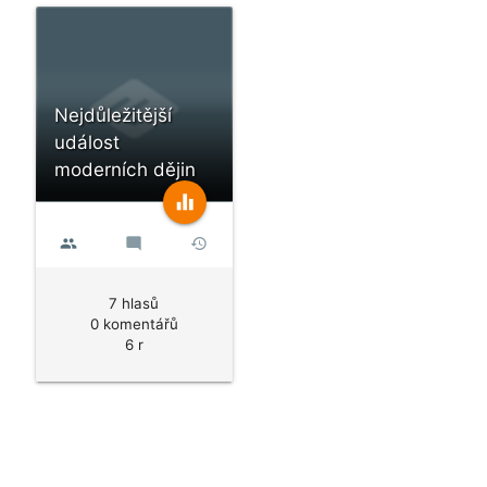
Nejdůležitější
událost
moderních dějin
equalizer
people
mode_comment
history
7 hlasů
0 komentářů
6 r