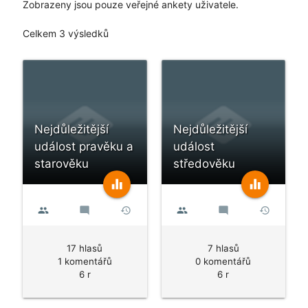
Zobrazeny jsou pouze veřejné ankety uživatele.
Celkem 3 výsledků
Nejdůležitější
Nejdůležitější
událost pravěku a
událost
starověku
středověku
equalizer
equalizer
people
mode_comment
history
people
mode_comment
history
17 hlasů
7 hlasů
1 komentářů
0 komentářů
6 r
6 r