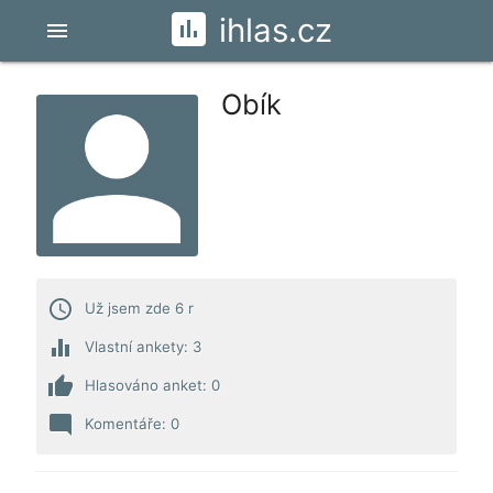
ihlas.cz
menu
Obík
access_time
Už jsem zde 6 r
equalizer
Vlastní ankety: 3
thumb_up
Hlasováno anket: 0
mode_comment
Komentáře: 0