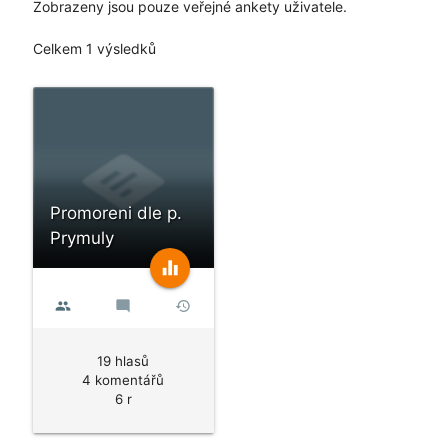
Zobrazeny jsou pouze veřejné ankety uživatele.
Celkem 1 výsledků
Promoreni dle p.
Prymuly
equalizer
people
mode_comment
history
19 hlasů
4 komentářů
6 r