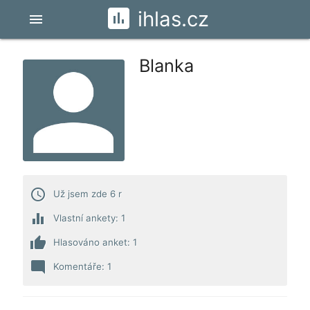
ihlas.cz
menu
Blanka
access_time
Už jsem zde 6 r
equalizer
Vlastní ankety: 1
thumb_up
Hlasováno anket: 1
mode_comment
Komentáře: 1