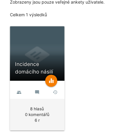
Zobrazeny jsou pouze veřejné ankety uživatele.
Celkem 1 výsledků
Incidence
domácího násilí
equalizer
people
mode_comment
history
8 hlasů
0 komentářů
6 r