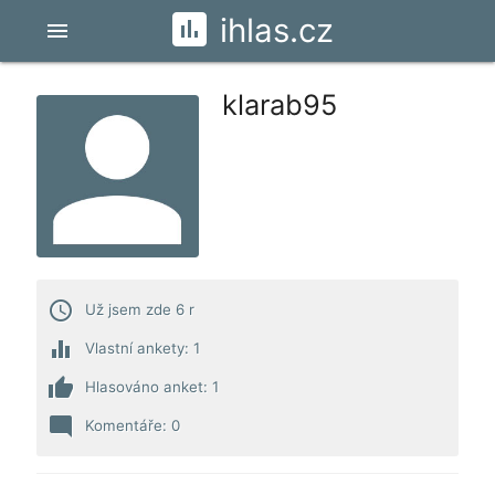
ihlas.cz
menu
klarab95
access_time
Už jsem zde 6 r
equalizer
Vlastní ankety: 1
thumb_up
Hlasováno anket: 1
mode_comment
Komentáře: 0