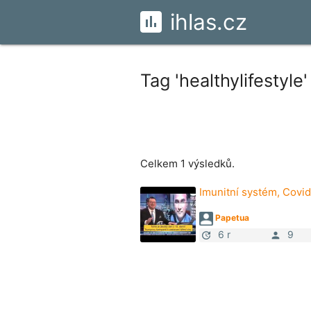
ihlas.cz
Tag 'healthylifestyle'
Celkem 1 výsledků.
Imunitní systém, Covi
Papetua
6 r
9
update
person