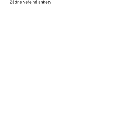
Žádné veřejné ankety.
Časté dotazy
Pravidla
Facebook
Instagram
Blog
Media
Kontakt
Kontaktní formulář
Pravidla hlasování
Všeobecné podmínky
Zásady
uživatelského obsahu
Pravidla oznámení
Ochrana