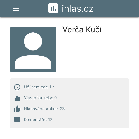
ihlas.cz
menu
Verča Kučí
access_time
Už jsem zde 1 r
equalizer
Vlastní ankety: 0
thumb_up
Hlasováno anket: 23
mode_comment
Komentáře: 12